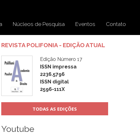
a
Núcleos de Pesquisa
Eventos
Contato
REVISTA POLIFONIA - EDIÇÃO ATUAL
Edição Número 17
ISSN impressa
2236.5796
ISSN digital
2596-111X
TODAS AS EDIÇÕES
Youtube