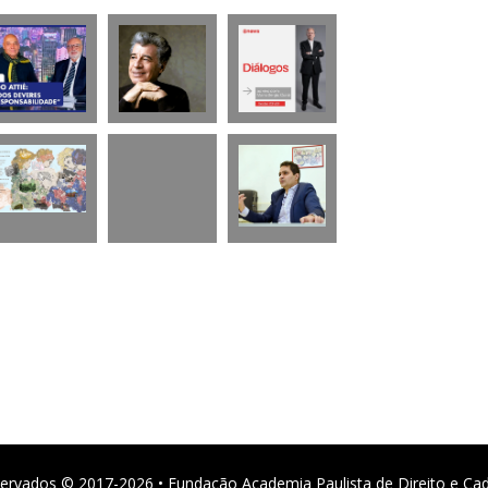
ervados © 2017-2026 • Fundação Academia Paulista de Direito e Ca