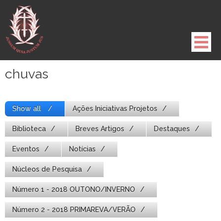
Pule
para
o
conteúdo
chuvas
Show all
Ações Iniciativas Projetos
Biblioteca
Breves Artigos
Destaques
Eventos
Notícias
Núcleos de Pesquisa
Número 1 - 2018 OUTONO/INVERNO
Número 2 - 2018 PRIMAREVA/VERÃO