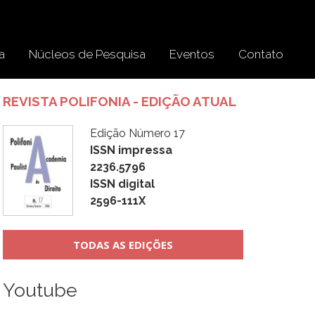
a
Núcleos de Pesquisa
Eventos
Contato
REVISTA POLIFONIA - EDIÇÃO ATUAL
Edição Número 17
ISSN impressa
2236.5796
ISSN digital
2596-111X
TODAS AS EDIÇÕES
Youtube