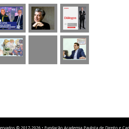
ervados © 2017-2026 • Fundação Academia Paulista de Direito e Ca