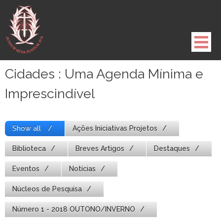
Pule
para
o
conteúdo
Cidades : Uma Agenda Mínima e
Imprescindível
Show all
Ações Iniciativas Projetos
Biblioteca
Breves Artigos
Destaques
Eventos
Notícias
Núcleos de Pesquisa
Número 1 - 2018 OUTONO/INVERNO