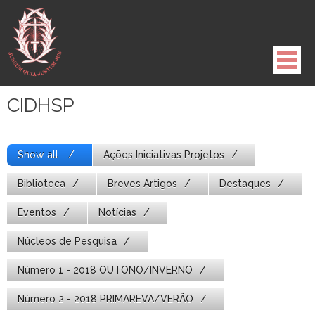
Pule
para
o
conteúdo
CIDHSP
Show all
Ações Iniciativas Projetos
Biblioteca
Breves Artigos
Destaques
Eventos
Notícias
Núcleos de Pesquisa
Número 1 - 2018 OUTONO/INVERNO
Número 2 - 2018 PRIMAREVA/VERÃO