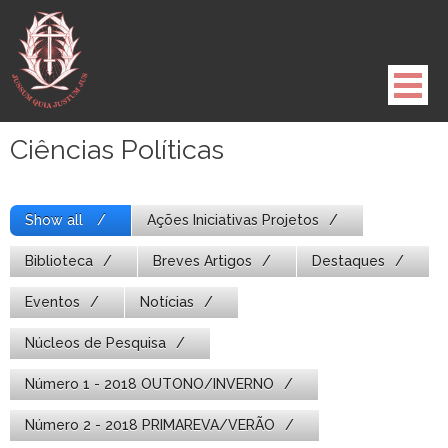
Pule
para
o
conteúdo
Ciências Políticas
Show all
Ações Iniciativas Projetos
Biblioteca
Breves Artigos
Destaques
Eventos
Notícias
Núcleos de Pesquisa
Número 1 - 2018 OUTONO/INVERNO
Número 2 - 2018 PRIMAREVA/VERÃO