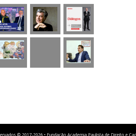
ervados © 2017-2026 • Fundação Academia Paulista de Direito e Ca