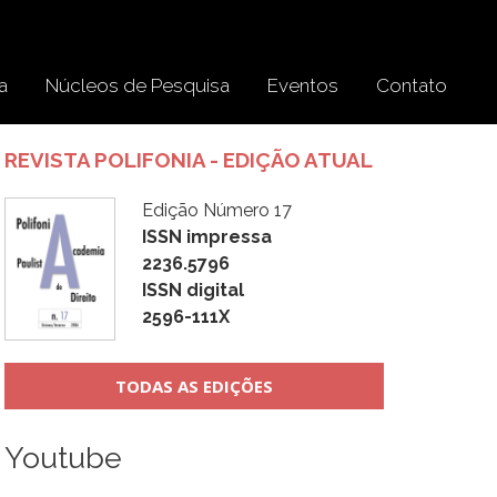
a
Núcleos de Pesquisa
Eventos
Contato
REVISTA POLIFONIA - EDIÇÃO ATUAL
Edição Número 17
ISSN impressa
2236.5796
ISSN digital
2596-111X
TODAS AS EDIÇÕES
Youtube