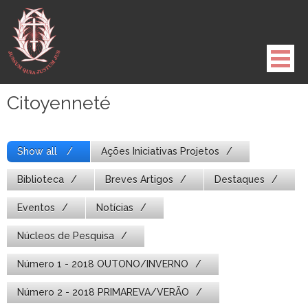
Pule
para
o
conteúdo
Citoyenneté
Show all
Ações Iniciativas Projetos
Biblioteca
Breves Artigos
Destaques
Eventos
Notícias
Núcleos de Pesquisa
Número 1 - 2018 OUTONO/INVERNO
Número 2 - 2018 PRIMAREVA/VERÃO