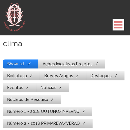
Pule
para
o
conteúdo
clima
Show all
Ações Iniciativas Projetos
Biblioteca
Breves Artigos
Destaques
Eventos
Notícias
Núcleos de Pesquisa
Número 1 - 2018 OUTONO/INVERNO
Número 2 - 2018 PRIMAREVA/VERÃO