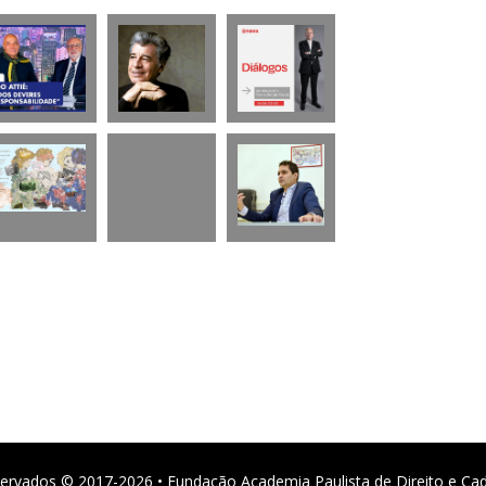
ervados © 2017-2026 • Fundação Academia Paulista de Direito e Ca