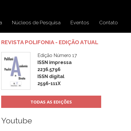
a
Núcleos de Pesquisa
Eventos
Contato
REVISTA POLIFONIA - EDIÇÃO ATUAL
Edição Número 17
ISSN impressa
2236.5796
ISSN digital
2596-111X
TODAS AS EDIÇÕES
Youtube