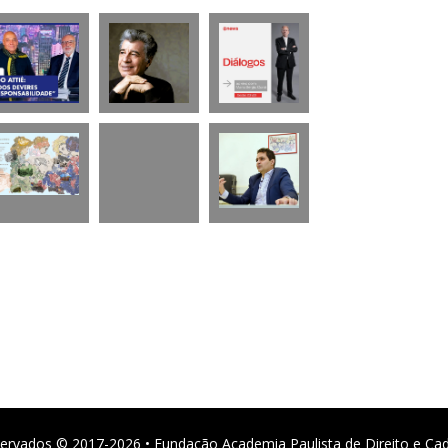
ervados © 2017-2026 • Fundação Academia Paulista de Direito e Ca