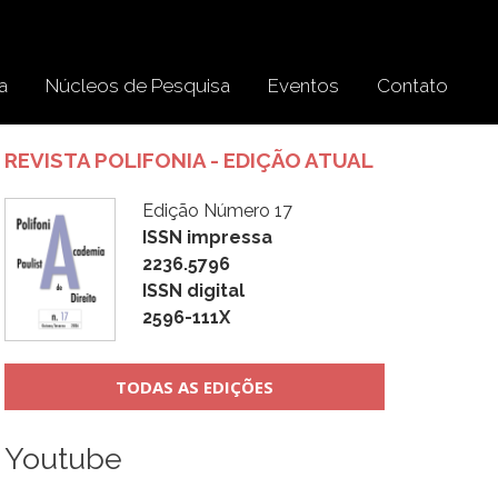
a
Núcleos de Pesquisa
Eventos
Contato
REVISTA POLIFONIA - EDIÇÃO ATUAL
Edição Número 17
ISSN impressa
2236.5796
ISSN digital
2596-111X
TODAS AS EDIÇÕES
Youtube