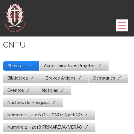
Pule
para
o
conteúdo
CNTU
Show all
Ações Iniciativas Projetos
Biblioteca
Breves Artigos
Destaques
Eventos
Notícias
Núcleos de Pesquisa
Número 1 - 2018 OUTONO/INVERNO
Número 2 - 2018 PRIMAREVA/VERÃO