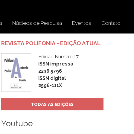
a
Núcleos de Pesquisa
Eventos
Contato
REVISTA POLIFONIA - EDIÇÃO ATUAL
Edição Número 17
ISSN impressa
2236.5796
ISSN digital
2596-111X
TODAS AS EDIÇÕES
Youtube