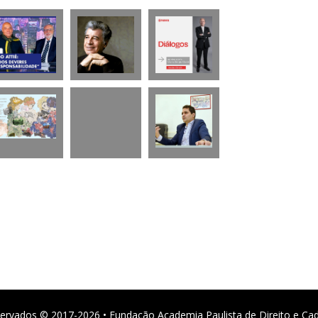
ervados © 2017-2026 • Fundação Academia Paulista de Direito e Ca