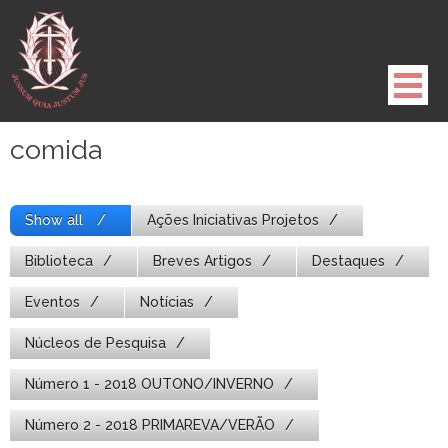
Pule
para
o
conteúdo
comida
Show all
Ações Iniciativas Projetos
Biblioteca
Breves Artigos
Destaques
Eventos
Notícias
Núcleos de Pesquisa
Número 1 - 2018 OUTONO/INVERNO
Número 2 - 2018 PRIMAREVA/VERÃO