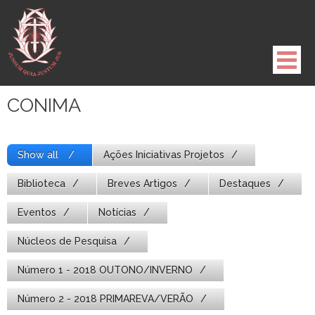
Pule
para
o
conteúdo
CONIMA
Show all
Ações Iniciativas Projetos
Biblioteca
Breves Artigos
Destaques
Eventos
Notícias
Núcleos de Pesquisa
Número 1 - 2018 OUTONO/INVERNO
Número 2 - 2018 PRIMAREVA/VERÃO