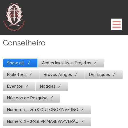
Pule
para
o
conteúdo
Conselheiro
Show all
Ações Iniciativas Projetos
Biblioteca
Breves Artigos
Destaques
Eventos
Notícias
Núcleos de Pesquisa
Número 1 - 2018 OUTONO/INVERNO
Número 2 - 2018 PRIMAREVA/VERÃO