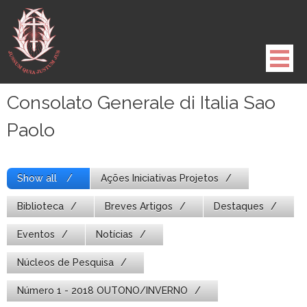
Pule
para
o
conteúdo
Consolato Generale di Italia Sao
Paolo
Show all
Ações Iniciativas Projetos
Biblioteca
Breves Artigos
Destaques
Eventos
Notícias
Núcleos de Pesquisa
Número 1 - 2018 OUTONO/INVERNO