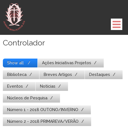
Pule
para
o
conteúdo
Controlador
Show all
Ações Iniciativas Projetos
Biblioteca
Breves Artigos
Destaques
Eventos
Notícias
Núcleos de Pesquisa
Número 1 - 2018 OUTONO/INVERNO
Número 2 - 2018 PRIMAREVA/VERÃO