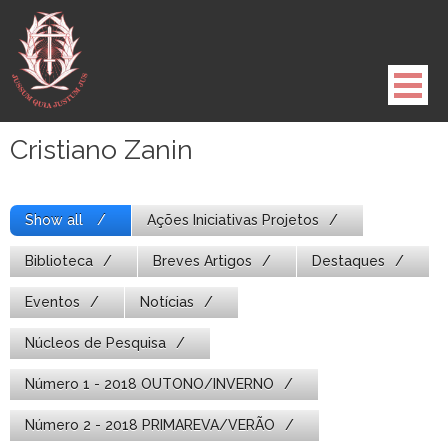
Pule
para
o
conteúdo
Cristiano Zanin
Show all
Ações Iniciativas Projetos
Biblioteca
Breves Artigos
Destaques
Eventos
Notícias
Núcleos de Pesquisa
Número 1 - 2018 OUTONO/INVERNO
Número 2 - 2018 PRIMAREVA/VERÃO