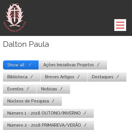
Pule
para
o
conteúdo
Dalton Paula
Show all
Ações Iniciativas Projetos
Biblioteca
Breves Artigos
Destaques
Eventos
Notícias
Núcleos de Pesquisa
Número 1 - 2018 OUTONO/INVERNO
Número 2 - 2018 PRIMAREVA/VERÃO