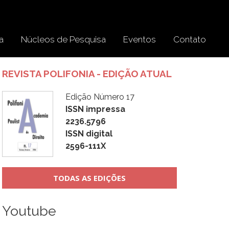
a
Núcleos de Pesquisa
Eventos
Contato
REVISTA POLIFONIA - EDIÇÃO ATUAL
Edição Número 17
ISSN impressa
2236.5796
ISSN digital
2596-111X
TODAS AS EDIÇÕES
Youtube