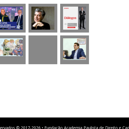
ervados © 2017-2026 • Fundação Academia Paulista de Direito e Ca