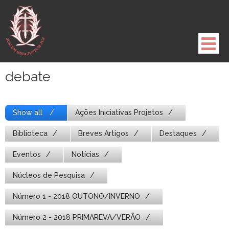
Pule
para
o
conteúdo
debate
Show all
Ações Iniciativas Projetos
Biblioteca
Breves Artigos
Destaques
Eventos
Notícias
Núcleos de Pesquisa
Número 1 - 2018 OUTONO/INVERNO
Número 2 - 2018 PRIMAREVA/VERÃO