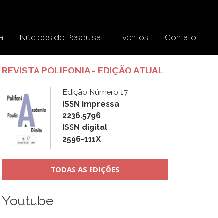
a
Núcleos de Pesquisa
Eventos
Contato
REVISTA POLIFONIA - EDIÇÃO ATUAL
Edição Número 17
ISSN impressa
2236.5796
ISSN digital
2596-111X
TODAS AS EDIÇÕES
Youtube