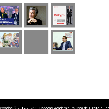
ervados © 2017-2026 • Fundação Academia Paulista de Direito e Ca