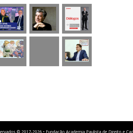
ervados © 2017-2026 • Fundação Academia Paulista de Direito e Ca