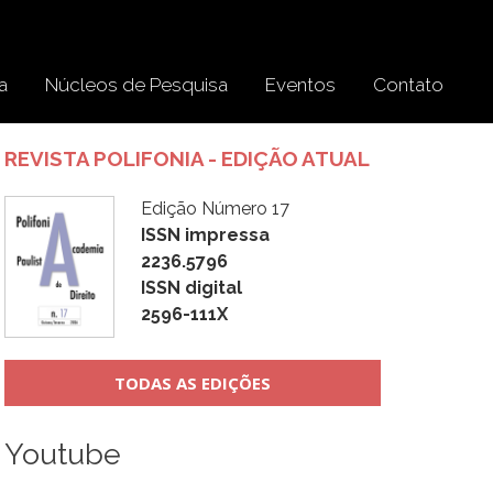
a
Núcleos de Pesquisa
Eventos
Contato
REVISTA POLIFONIA - EDIÇÃO ATUAL
Edição Número 17
ISSN impressa
2236.5796
ISSN digital
2596-111X
TODAS AS EDIÇÕES
Youtube