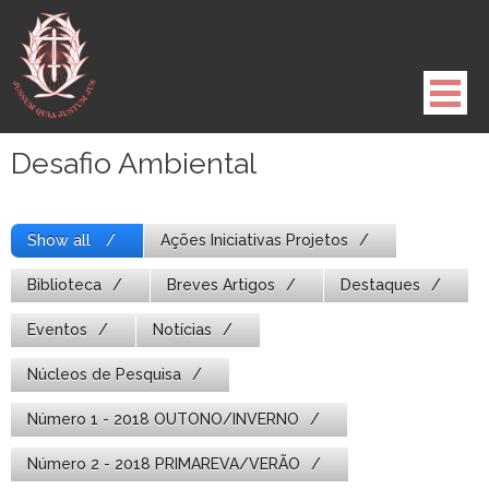
Pule
para
o
conteúdo
Desafio Ambiental
Show all
Ações Iniciativas Projetos
Biblioteca
Breves Artigos
Destaques
Eventos
Notícias
Núcleos de Pesquisa
Número 1 - 2018 OUTONO/INVERNO
Número 2 - 2018 PRIMAREVA/VERÃO