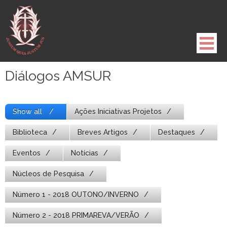
Pule
para
o
conteúdo
Diálogos AMSUR
Show all
Ações Iniciativas Projetos
Biblioteca
Breves Artigos
Destaques
Eventos
Notícias
Núcleos de Pesquisa
Número 1 - 2018 OUTONO/INVERNO
Número 2 - 2018 PRIMAREVA/VERÃO