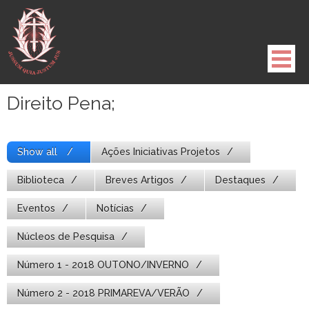
Pule
para
o
conteúdo
Direito Pena;
Show all
Ações Iniciativas Projetos
Biblioteca
Breves Artigos
Destaques
Eventos
Notícias
Núcleos de Pesquisa
Número 1 - 2018 OUTONO/INVERNO
Número 2 - 2018 PRIMAREVA/VERÃO