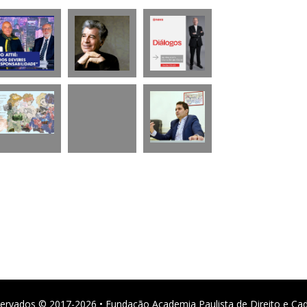
ervados © 2017-2026 • Fundação Academia Paulista de Direito e Ca