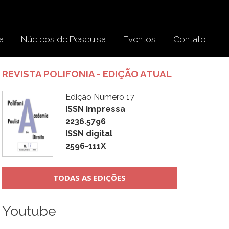
a
Núcleos de Pesquisa
Eventos
Contato
REVISTA POLIFONIA - EDIÇÃO ATUAL
Edição Número 17
ISSN impressa
2236.5796
ISSN digital
2596-111X
TODAS AS EDIÇÕES
Youtube