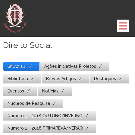
Pule
para
o
conteúdo
Direito Social
Show all
Ações Iniciativas Projetos
Biblioteca
Breves Artigos
Destaques
Eventos
Notícias
Núcleos de Pesquisa
Número 1 - 2018 OUTONO/INVERNO
Número 2 - 2018 PRIMAREVA/VERÃO