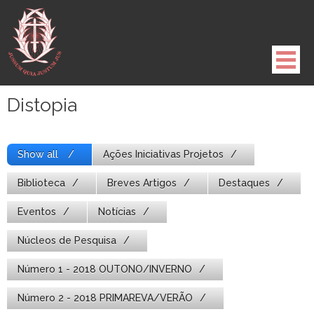
Pule
para
o
conteúdo
Distopia
Show all
Ações Iniciativas Projetos
Biblioteca
Breves Artigos
Destaques
Eventos
Notícias
Núcleos de Pesquisa
Número 1 - 2018 OUTONO/INVERNO
Número 2 - 2018 PRIMAREVA/VERÃO