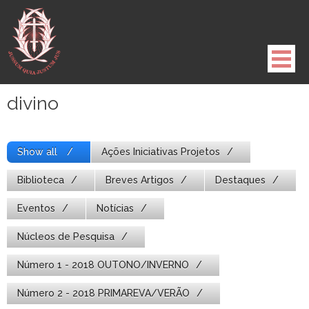
Pule
para
o
conteúdo
divino
Show all
Ações Iniciativas Projetos
Biblioteca
Breves Artigos
Destaques
Eventos
Notícias
Núcleos de Pesquisa
Número 1 - 2018 OUTONO/INVERNO
Número 2 - 2018 PRIMAREVA/VERÃO