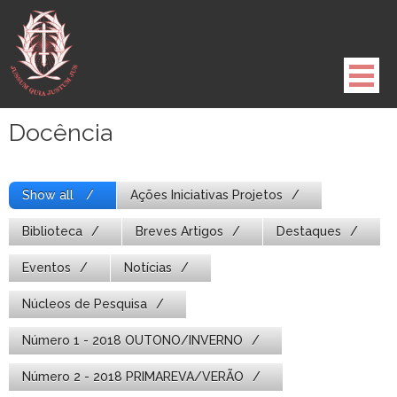
Pule
para
o
conteúdo
Docência
Show all
Ações Iniciativas Projetos
Biblioteca
Breves Artigos
Destaques
Eventos
Notícias
Núcleos de Pesquisa
Número 1 - 2018 OUTONO/INVERNO
Número 2 - 2018 PRIMAREVA/VERÃO