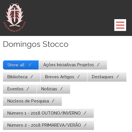
Pule
para
o
conteúdo
Domingos Stocco
Show all
Ações Iniciativas Projetos
Biblioteca
Breves Artigos
Destaques
Eventos
Notícias
Núcleos de Pesquisa
Número 1 - 2018 OUTONO/INVERNO
Número 2 - 2018 PRIMAREVA/VERÃO