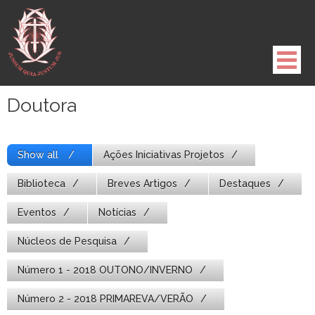
Pule
para
o
conteúdo
Doutora
Show all
Ações Iniciativas Projetos
Biblioteca
Breves Artigos
Destaques
Eventos
Notícias
Núcleos de Pesquisa
Número 1 - 2018 OUTONO/INVERNO
Número 2 - 2018 PRIMAREVA/VERÃO