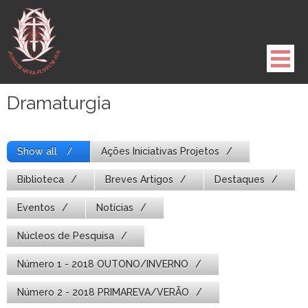
Pule
para
o
conteúdo
Dramaturgia
Show all
Ações Iniciativas Projetos
Biblioteca
Breves Artigos
Destaques
Eventos
Notícias
Núcleos de Pesquisa
Número 1 - 2018 OUTONO/INVERNO
Número 2 - 2018 PRIMAREVA/VERÃO