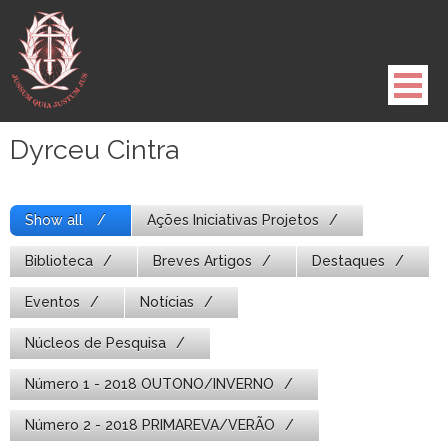
Pule
para
o
conteúdo
Dyrceu Cintra
Show all
Ações Iniciativas Projetos
Biblioteca
Breves Artigos
Destaques
Eventos
Notícias
Núcleos de Pesquisa
Número 1 - 2018 OUTONO/INVERNO
Número 2 - 2018 PRIMAREVA/VERÃO