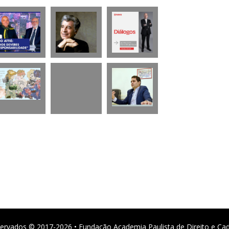
ervados © 2017-2026 • Fundação Academia Paulista de Direito e Ca