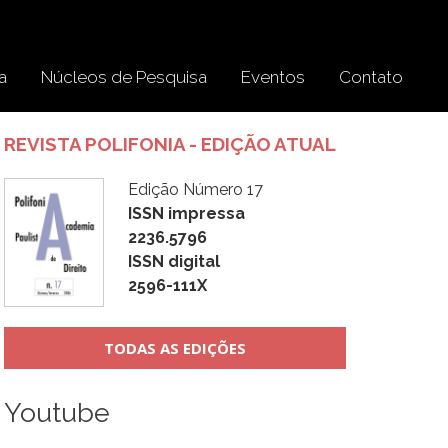
a
Núcleos de Pesquisa
Eventos
Contato
REVISTA POLIFONIA - EDIÇÃO ATUAL
Edição Número 17
ISSN impressa
2236.5796
ISSN digital
2596-111X
TODAS AS EDIÇÕES
Youtube