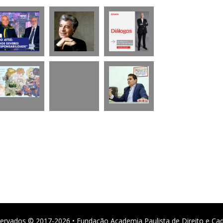
ervados © 2017-2026 • Fundação Academia Paulista de Direito e Ca