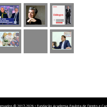
ervados © 2017-2026 • Fundação Academia Paulista de Direito e Ca