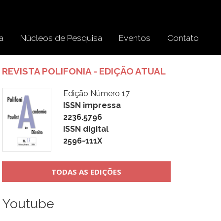
a
Núcleos de Pesquisa
Eventos
Contato
REVISTA POLIFONIA - EDIÇÃO ATUAL
Edição Número 17
ISSN impressa
2236.5796
ISSN digital
2596-111X
TODAS AS EDIÇÕES
Youtube