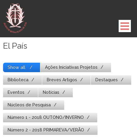
Pule
para
o
conteúdo
El País
Show all
Ações Iniciativas Projetos
Biblioteca
Breves Artigos
Destaques
Eventos
Notícias
Núcleos de Pesquisa
Número 1 - 2018 OUTONO/INVERNO
Número 2 - 2018 PRIMAREVA/VERÃO