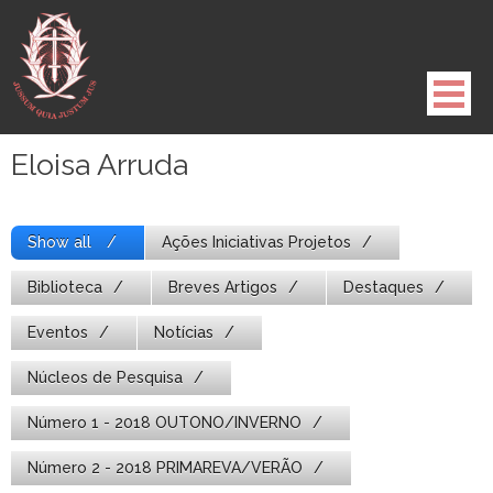
Pule
para
o
conteúdo
Eloisa Arruda
Show all
Ações Iniciativas Projetos
Biblioteca
Breves Artigos
Destaques
Eventos
Notícias
Núcleos de Pesquisa
Número 1 - 2018 OUTONO/INVERNO
Número 2 - 2018 PRIMAREVA/VERÃO