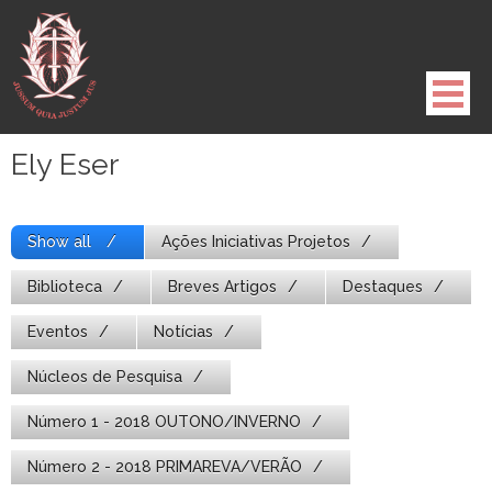
Pule
para
o
conteúdo
Ely Eser
Show all
Ações Iniciativas Projetos
Biblioteca
Breves Artigos
Destaques
Eventos
Notícias
Núcleos de Pesquisa
Número 1 - 2018 OUTONO/INVERNO
Número 2 - 2018 PRIMAREVA/VERÃO