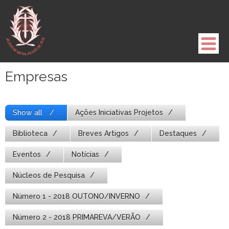
Pule
para
o
conteúdo
Empresas
Show all
Ações Iniciativas Projetos
Biblioteca
Breves Artigos
Destaques
Eventos
Notícias
Núcleos de Pesquisa
Número 1 - 2018 OUTONO/INVERNO
Número 2 - 2018 PRIMAREVA/VERÃO