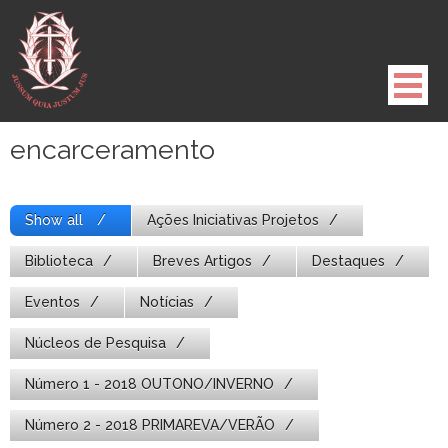
Pule
para
o
conteúdo
encarceramento
Show all
Ações Iniciativas Projetos
Biblioteca
Breves Artigos
Destaques
Eventos
Notícias
Núcleos de Pesquisa
Número 1 - 2018 OUTONO/INVERNO
Número 2 - 2018 PRIMAREVA/VERÃO