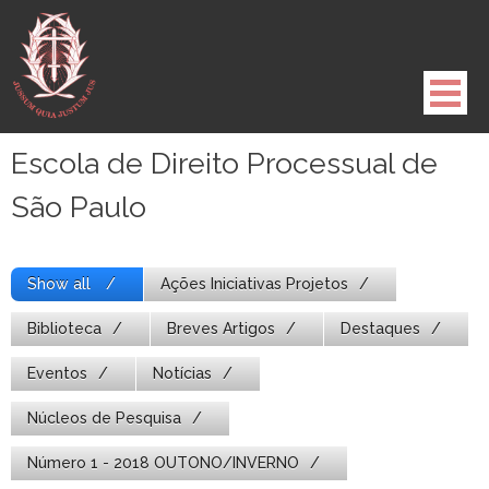
Pule
para
o
conteúdo
Escola de Direito Processual de
São Paulo
Show all
Ações Iniciativas Projetos
Biblioteca
Breves Artigos
Destaques
Eventos
Notícias
Núcleos de Pesquisa
Número 1 - 2018 OUTONO/INVERNO