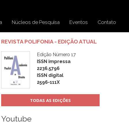
a
Núcleos de Pesquisa
Eventos
Contato
REVISTA POLIFONIA - EDIÇÃO ATUAL
Edição Número 17
ISSN impressa
2236.5796
ISSN digital
2596-111X
TODAS AS EDIÇÕES
Youtube