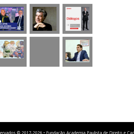
ervados © 2017-2026 • Fundação Academia Paulista de Direito e Ca