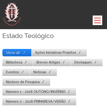
Pule
para
o
conteúdo
Estado Teológico
Show all
Ações Iniciativas Projetos
Biblioteca
Breves Artigos
Destaques
Eventos
Notícias
Núcleos de Pesquisa
Número 1 - 2018 OUTONO/INVERNO
Número 2 - 2018 PRIMAREVA/VERÃO