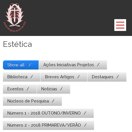
Pule
para
o
conteúdo
Estética
Show all
Ações Iniciativas Projetos
Biblioteca
Breves Artigos
Destaques
Eventos
Notícias
Núcleos de Pesquisa
Número 1 - 2018 OUTONO/INVERNO
Número 2 - 2018 PRIMAREVA/VERÃO