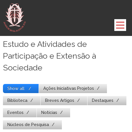
Pule
para
o
conteúdo
Estudo e Atividades de
Participação e Extensão à
Sociedade
Show all
Ações Iniciativas Projetos
Biblioteca
Breves Artigos
Destaques
Eventos
Notícias
Núcleos de Pesquisa