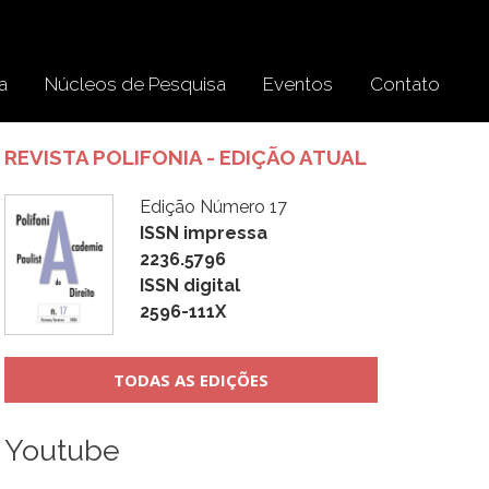
a
Núcleos de Pesquisa
Eventos
Contato
REVISTA POLIFONIA - EDIÇÃO ATUAL
Edição Número 17
ISSN impressa
2236.5796
ISSN digital
2596-111X
TODAS AS EDIÇÕES
Youtube