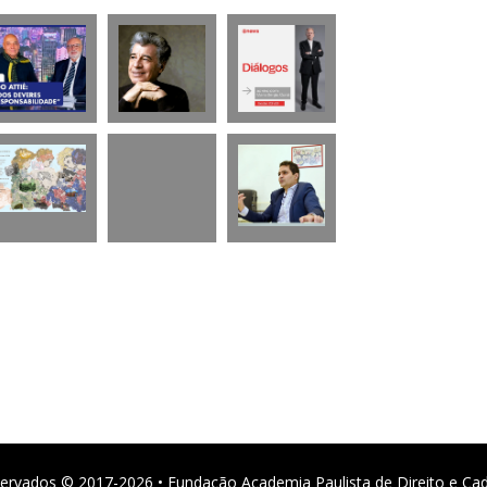
ervados © 2017-2026 • Fundação Academia Paulista de Direito e Ca